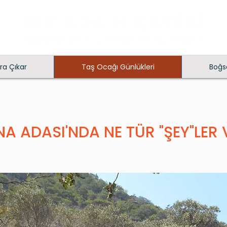
ra Çıkar
Taş Ocağı Günlükleri
Boğsa
A ADASI'NDA NE TÜR "ŞEY"LER