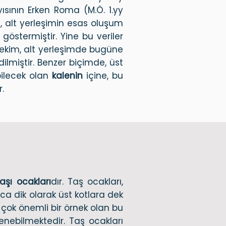
yısının Erken Roma (M.Ö. 1.yy
ı, alt yerleşimin esas oluşum
 göstermiştir. Yine bu veriler
itekim, alt yerleşimde bugüne
lmiştir. Benzer biçimde, üst
ebilecek olan
kalenin
içine, bu
.
taşı ocakları
dır. Taş ocakları,
ca dik olarak üst kotlara dek
çok önemli bir örnek olan bu
nebilmektedir. Taş ocakları