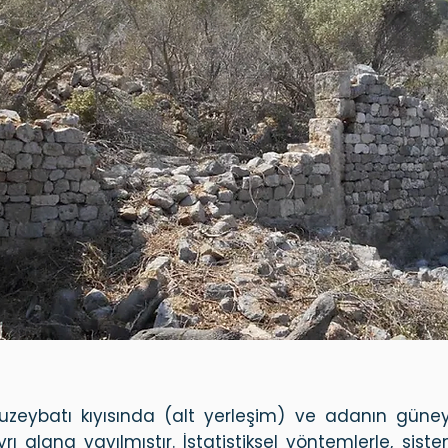
zeybatı kıyısında (alt yerleşim) ve adanın güney
rı alana yayılmıştır. İstatistiksel yöntemlerle, sis