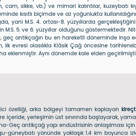
 cam, sikke, vb.) ve mimari kalıntılar, kuzeybatı kı
eminde kısıtlı biçimde ve az yoğunlukta kullanıldığın
a, yani M.S. 4. ortası-8. yüzyıllarda gerçekleştiğini
n M.S. 5. ve 6. yüzyıllar olduğunu göstermektedir. N
e
, geç antikçağın bu en hareketli döneminde inşa edi
, ilk evresi olasılıkla Klâsik Çağ öncesine tarihlen
a eklenmiştir. Aynı dönemde kale elden geçirilmiştir
ekici özelliği, arka bölgeyi tamamen kaplayan
kireç
e içeride, yerleşimin üst sınırında başlayarak, yama
ma-Geç antikçağ yapı endüstrisinin anlaşılması için 
ğu-güneybatı yönünde yaklaşık 1.4 km boyunca izle