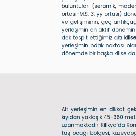
buluntuları (seramik, maden,
ortası-M.S. 3. yy ortası) dön
ve gelişiminin, geç antikçağd
yerleşimin en aktif dönemini
dek tespit ettiğimiz altı
kilis
yerleşimin odak noktası olan
dönemde bir başka kilise dah
Alt yerleşimin en dikkat ç
kıyıdan yaklaşık 45-360 metr
uzanmaktadır. Kilikya’da Ro
taş ocağı bölgesi, kuzeydo