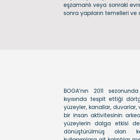
eşzamanlı veya sonraki evrel
sonra yapıların temelleri ve a
BOGA’nın 2011 sezonunda
kıyısında tespit ettiği dörtg
yüzeyler, kanallar, duvarlar,
bir insan aktivitesinin arkeolo
yüzeylerin dalga etkisi de
dönüştürülmüş olan kes
kullanımlara ait kalıntılar m