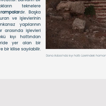
kların teknelere
ş
rampalar
dır. Başka
uran ve işlevlerinin
kansız yapılarının
ar arasında işlevleri
nkü kıyı hattından
ride yer alan bir
e bir kilise sayılabilir.
Dana Adası’nda kıyı hattı üzerindeki hama